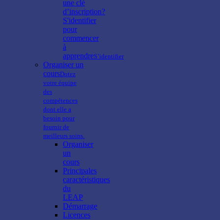
une clé
d’inscription?
S'identifier
pour
commencer
à
apprendre
S’identifier
Organiser un
cours
Dotez
votre équipe
des
compétences
dont elle a
besoin pour
fournir de
meilleurs soins.
Organiser
un
cours
Principales
caractéristiques
du
LEAP
Démarrage
Licences