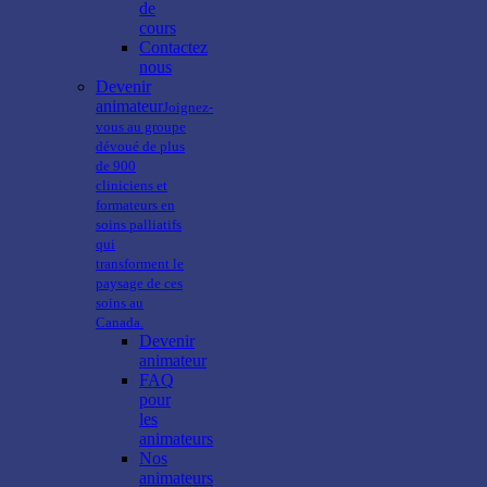
de
cours
Contactez
nous
Devenir
animateur
Joignez-
vous au groupe
dévoué de plus
de 900
cliniciens et
formateurs en
soins palliatifs
qui
transforment le
paysage de ces
soins au
Canada.
Devenir
animateur
FAQ
pour
les
animateurs
Nos
animateurs