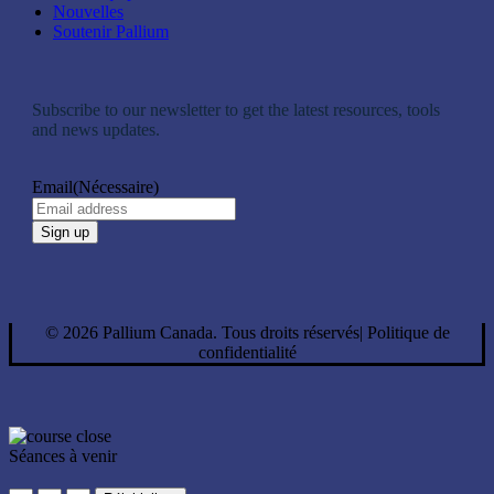
Nouvelles
Soutenir Pallium
Subscribe to our newsletter to get the latest resources, tools
and news updates.
Email
(Nécessaire)
©
2026
Pallium Canada. Tous droits réservés
|
Politique de
confidentialité
Séances à venir