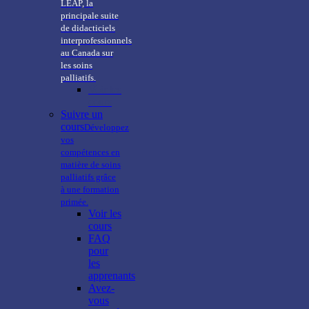
LEAP, la
principale suite
de didacticiels
interprofessionnels
au Canada sur
les soins
palliatifs.
Voir les
cours
Suivre un
cours
Développez
vos
compétences en
matière de soins
palliatifs grâce
à une formation
primée.
Voir les
cours
FAQ
pour
les
apprenants
Avez-
vous