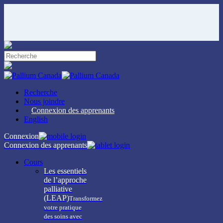
Skip
to
main
content
Close
Search
Recherche
Nous joindre
Connexion des apprenants
English
Connexion
Connexion des apprenants
Menu
Cours
Les essentiels
de l’approche
palliative
(LEAP)
Transformez
votre pratique
des soins avec