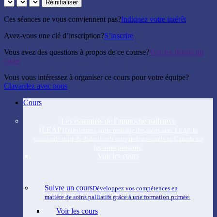
Réinitialiser
Ces séances ne vous conviennent pas?
Indiquez votre intérêt
Avez-vous une clé d’inscription?
S’inscrire
Vous avez des questions à propos de ce course?
Voir les détails du
cours
Vous vous intéressez à organiser ce cours pour votre équipe?
Clavardez avec nous
Close
Cours
Menu
Les essentiels de l’approche palliative
(LEAP)
Transformez votre pratique des soins avec LEAP, la
principale suite de didacticiels interprofessionnels au Canada sur
les soins palliatifs.
Voir les cours
Suivre un cours
Développez vos compétences en
matière de soins palliatifs grâce à une formation primée.
Voir les cours